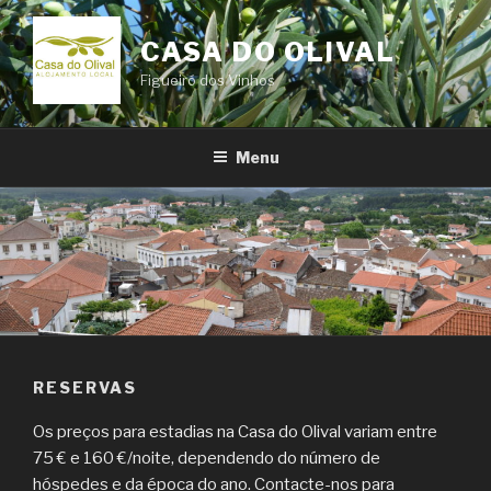
Saltar
para
CASA DO OLIVAL
o
Figueiró dos Vinhos
conteúdo
Menu
RESERVAS
Os preços para estadias na Casa do Olival variam entre
75 € e 160 €/noite, dependendo do número de
hóspedes e da época do ano. Contacte-nos para